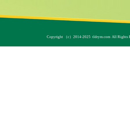
Copyright （c）2014-2025
tldrym.com Al