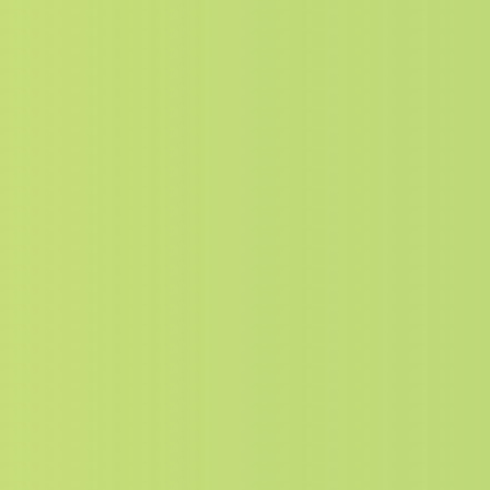
内在品质指标：经检测，
通辽黄玉米粗淀粉≥76%