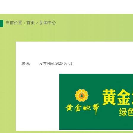
当前位置：首页 > 新闻中心
来源:
|
发布时间:
2020-09-01
|
|